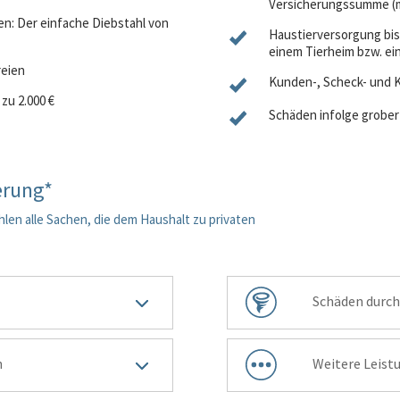
Versicherungssumme (m
en:
Der einfache Diebstahl von
Haustierversorgung
bis
einem Tierheim bzw. ei
reien
Kunden-, Scheck- und 
 zu 2.000 €
Schäden infolge grober 
erung*
hlen alle Sachen, die dem Haushalt zu privaten
3
Schäden durch
3
n
Weitere Leist