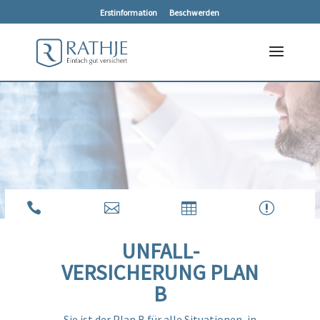
Erstinformation
Beschwerden



r
UNFALL­
VERSICHERUNG PLAN
B
Sie ist der Plan B für alle Situationen, in